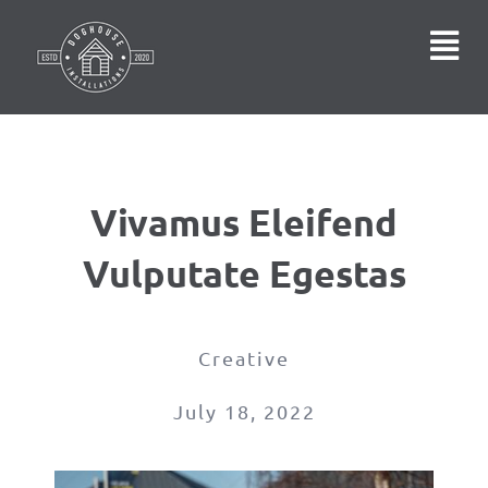
Skip
to
Tog
content
Nav
ABOUT
SERVICES
Vivamus Eleifend
Vulputate Egestas
ENQUIRE
Creative
July 18, 2022